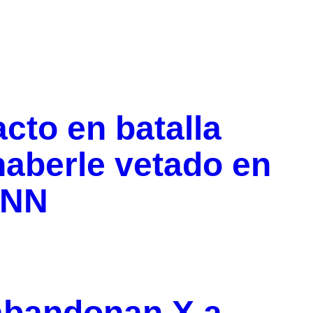
cto en batalla
haberle vetado en
CNN
 abandonan X a