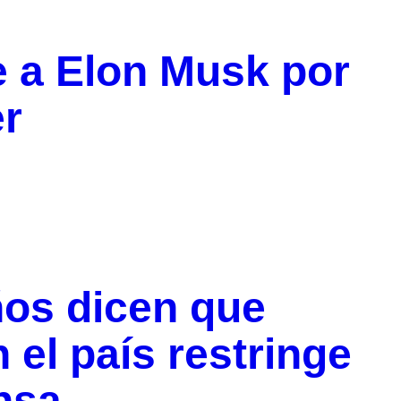
e a Elon Musk por
er
ños dicen que
 el país restringe
ensa