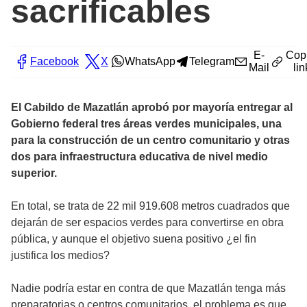
sacrificables
E-
Cop
Facebook
X
WhatsApp
Telegram
Mail
lin
El Cabildo de Mazatlán aprobó por mayoría entregar al
Gobierno federal tres áreas verdes municipales, una
para la construcción de un centro comunitario y otras
dos para infraestructura educativa de nivel medio
superior.
En total, se trata de 22 mil 919.608 metros cuadrados que
dejarán de ser espacios verdes para convertirse en obra
pública, y aunque el objetivo suena positivo ¿el fin
justifica los medios?
Nadie podría estar en contra de que Mazatlán tenga más
preparatorias o centros comunitarios, el problema es que