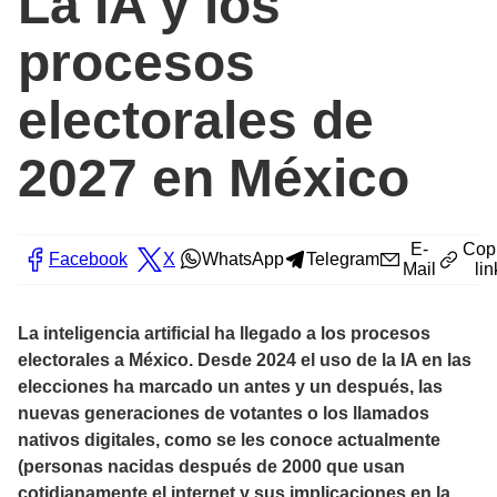
La IA y los
procesos
electorales de
2027 en México
E-
Cop
Facebook
X
WhatsApp
Telegram
Mail
lin
La inteligencia artificial ha llegado a los procesos
electorales a México. Desde 2024 el uso de la IA en las
elecciones ha marcado un antes y un después, las
nuevas generaciones de votantes o los llamados
nativos digitales, como se les conoce actualmente
(personas nacidas después de 2000 que usan
cotidianamente el internet y sus implicaciones en la