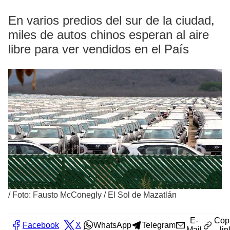
En varios predios del sur de la ciudad,
miles de autos chinos esperan al aire
libre para ver vendidos en el País
/
Foto: Fausto McConegly / El Sol de Mazatlán
E-
Cop
Facebook
X
WhatsApp
Telegram
Mail
lin