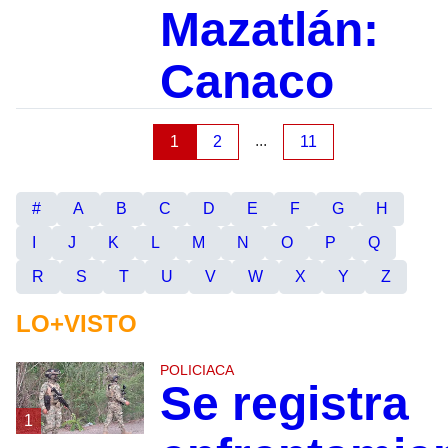
Mazatlán:
Canaco
...
1
2
11
#
A
B
C
D
E
F
G
H
I
J
K
L
M
N
O
P
Q
R
S
T
U
V
W
X
Y
Z
LO+VISTO
POLICIACA
Se registra
1