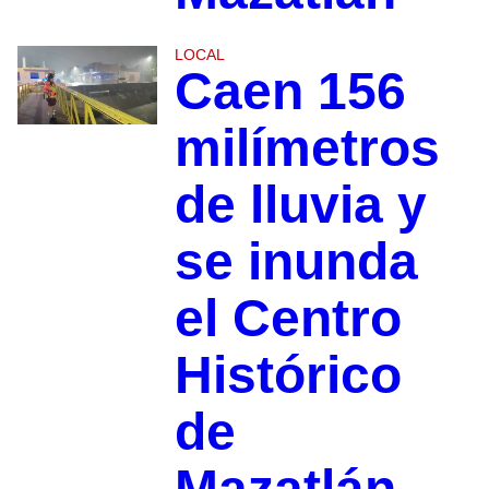
LOCAL
Caen 156
milímetros
de lluvia y
se inunda
el Centro
Histórico
de
Mazatlán