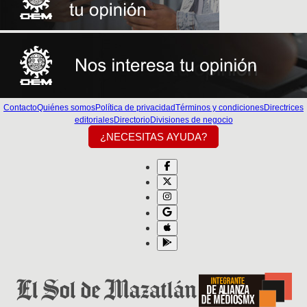
Contacto
Quiénes somos
Política de privacidad
Términos y condiciones
Directrices
editoriales
Directorio
Divisiones de negocio
¿NECESITAS AYUDA?