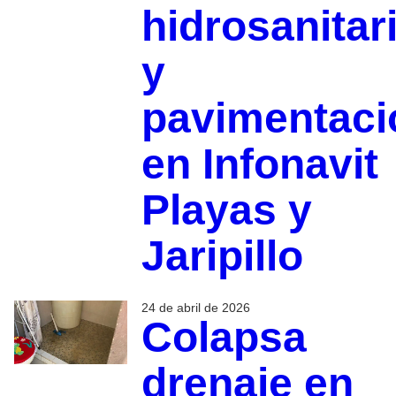
hidrosanitar
y
pavimentaci
en Infonavit
Playas y
Jaripillo
24 de abril de 2026
Colapsa
drenaje en