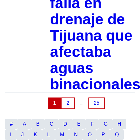
falla en
drenaje de
Tijuana que
afectaba
aguas
binacionale
...
1
2
25
#
A
B
C
D
E
F
G
H
I
J
K
L
M
N
O
P
Q