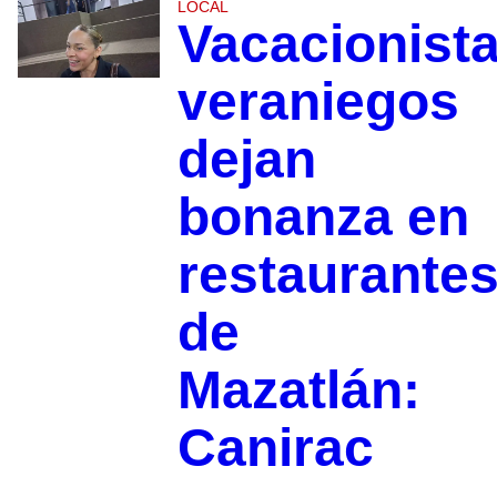
LOCAL
Vacacionist
veraniegos
dejan
bonanza en
restaurante
de
Mazatlán:
Canirac