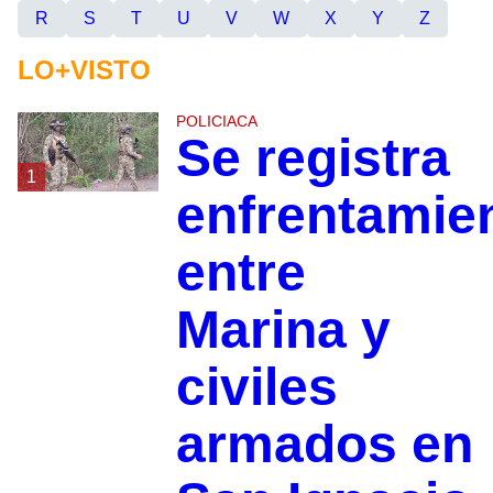
R
S
T
U
V
W
X
Y
Z
LO+VISTO
POLICIACA
Se registra
1
enfrentamie
entre
Marina y
civiles
armados en