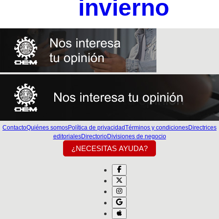
invierno
Contacto
Quiénes somos
Política de privacidad
Términos y condiciones
Directrices
editoriales
Directorio
Divisiones de negocio
¿NECESITAS AYUDA?