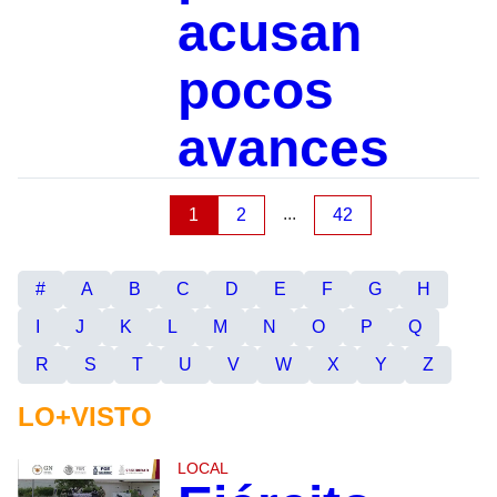
acusan
pocos
avances
...
1
2
42
#
A
B
C
D
E
F
G
H
I
J
K
L
M
N
O
P
Q
R
S
T
U
V
W
X
Y
Z
LO+VISTO
LOCAL