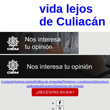
vida lejos
de Culiacán
Contacto
Quiénes somos
Política de privacidad
Términos y condiciones
Directrices
editoriales
Directorio
Divisiones de negocio
¿NECESITAS AYUDA?