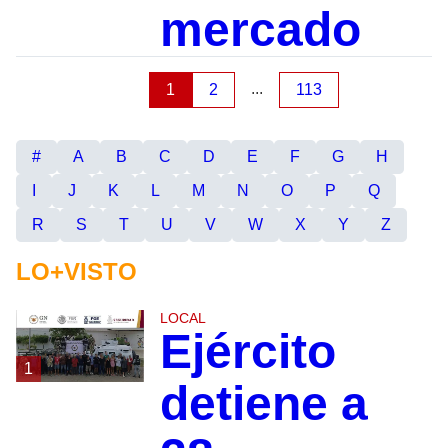
mercado
...
1
2
113
#
A
B
C
D
E
F
G
H
I
J
K
L
M
N
O
P
Q
R
S
T
U
V
W
X
Y
Z
LO+VISTO
LOCAL
Ejército
1
detiene a