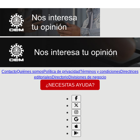
Contacto
Quiénes somos
Política de privacidad
Términos y condiciones
Directrices
editoriales
Directorio
Divisiones de negocio
¿NECESITAS AYUDA?