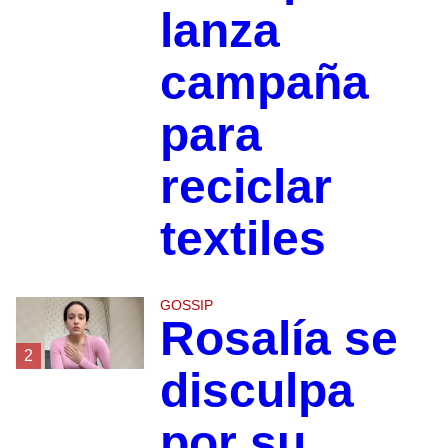
lanza
campaña
para
reciclar
textiles
GOSSIP
Rosalía se
2
disculpa
por su