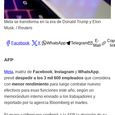
Meta se transforma en la era de Donald Trump y Elon
Musk.
/
Reuters
E-
Cop
Facebook
X
WhatsApp
Telegram
Mail
lin
AFP
Meta
, matriz de
Facebook
,
Instagram
y
WhatsApp
,
prevé
despedir a los 3 mil 600 empleados
que considera
con
menor rendimiento
para luego contratar nuevos
efectivos para esas funciones este año, según un
memorándum interno enviado a los trabajadores y
reportado por la agencia Bloomberg el martes.
El grupo californiano confirmó a la AFP la decisión de su