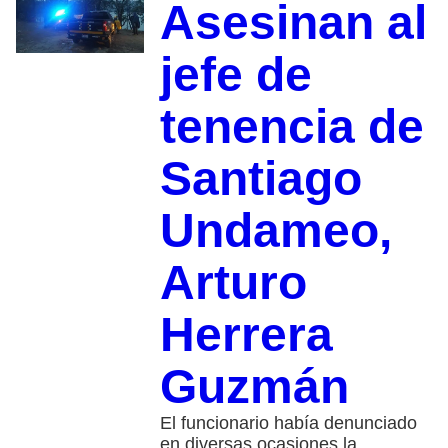
Asesinan al
jefe de
tenencia de
Santiago
Undameo,
Arturo
Herrera
Guzmán
El funcionario había denunciado
en diversas ocasiones la