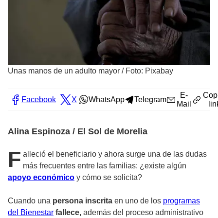
Unas manos de un adulto mayor
/
Foto: Pixabay
E-
Cop
Facebook
X
WhatsApp
Telegram
Mail
lin
Alina Espinoza / El Sol de Morelia
F
alleció el beneficiario y ahora surge una de las dudas
más frecuentes entre las familias: ¿existe algún
apoyo económico
y cómo se solicita?
Cuando una
persona inscrita
en uno de los
programas
del Bienestar
fallece,
además del proceso administrativo