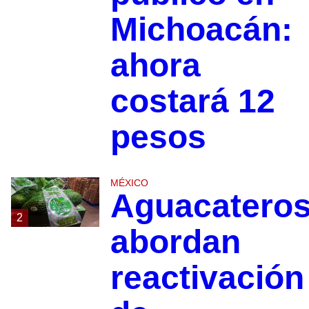
Michoacán:
ahora
costará 12
pesos
MÉXICO
Aguacatero
2
abordan
reactivación