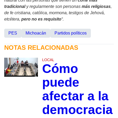
natural con las personas que tienen un
corte más
tradicional
y regularmente son personas
más religiosas
,
de fe cristiana, católica, mormona, testigos de Jehová,
etcétera,
pero no es requisito
“.
PES
Michoacán
Partidos políticos
NOTAS RELACIONADAS
LOCAL
Cómo
puede
afectar a la
democracia