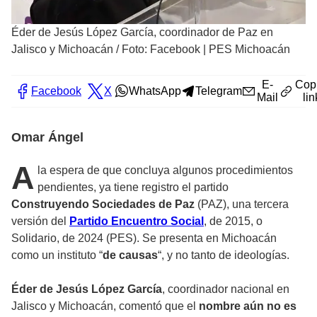
Éder de Jesús López García, coordinador de Paz en
Jalisco y Michoacán
/
Foto: Facebook | PES Michoacán
E-
Cop
Facebook
X
WhatsApp
Telegram
Mail
lin
Omar Ángel
A
la espera de que concluya algunos procedimientos
pendientes, ya tiene registro el partido
Construyendo Sociedades de Paz
(PAZ), una tercera
versión del
Partido Encuentro Social
, de 2015, o
Solidario, de 2024 (PES). Se presenta en Michoacán
como un instituto “
de causas
“, y no tanto de ideologías.
Éder de Jesús López García
, coordinador nacional en
Jalisco y Michoacán, comentó que el
nombre aún no es