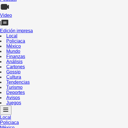
Video
Edición impresa
Local
Policiaca
México
Mundo
Finanzas
Análisis
Cartones
Gossip
Cultura
Tendencias
Turismo
Deportes
Avisos
Juegos
Local
Policiaca
México