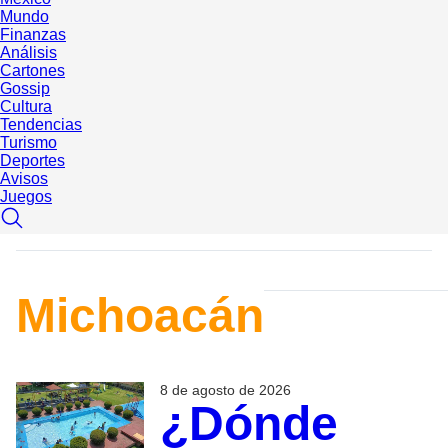
Mundo
Finanzas
Análisis
Cartones
Gossip
Cultura
Tendencias
Turismo
Deportes
Avisos
Juegos
Michoacán
8 de agosto de 2026
¿Dónde