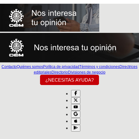
Contacto
Quiénes somos
Política de privacidad
Términos y condiciones
Directrices
editoriales
Directorio
Divisiones de negocio
¿NECESITAS AYUDA?