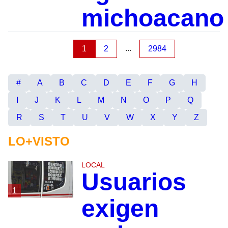
michoacano
...
1
2
2984
#
A
B
C
D
E
F
G
H
I
J
K
L
M
N
O
P
Q
R
S
T
U
V
W
X
Y
Z
LO+VISTO
LOCAL
Usuarios
1
exigen