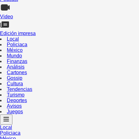
Video
Edición impresa
Local
Policiaca
México
Mundo
Finanzas
Análisis
Cartones
Gossip
Cultura
Tendencias
Turismo
Deportes
Avisos
Juegos
Local
Policiaca
México