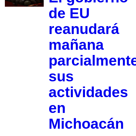
de EU
reanudará
mañana
parcialment
sus
actividades
en
Michoacán