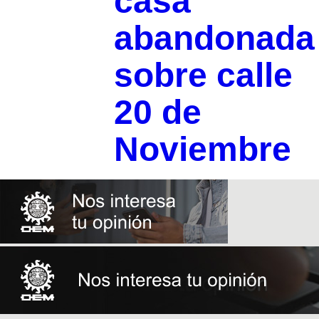
casa
abandonada
sobre calle
20 de
Noviembre