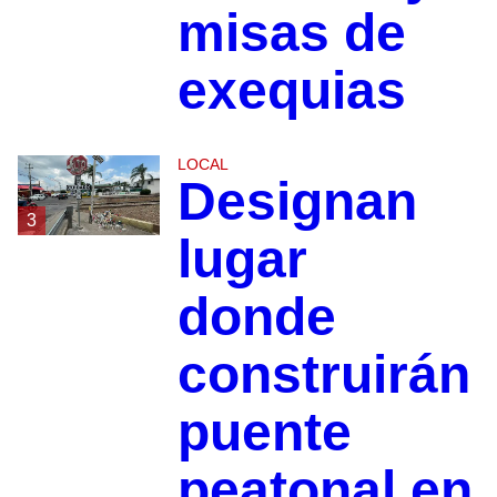
misas de
exequias
LOCAL
Designan
3
lugar
donde
construirán
puente
peatonal en