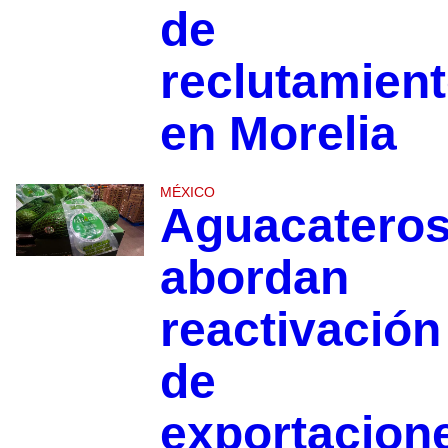
de
reclutamien
en Morelia
MÉXICO
Aguacatero
abordan
reactivación
de
exportacion