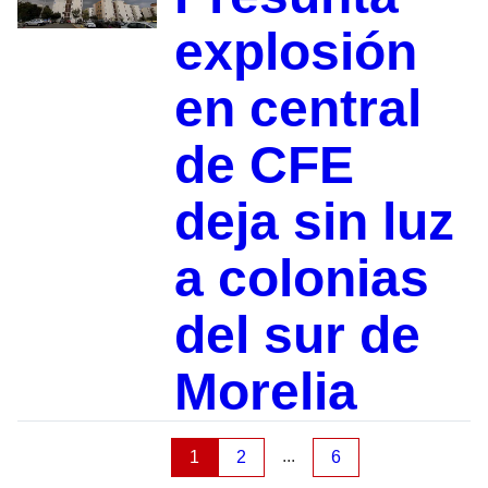
explosión
en central
de CFE
deja sin luz
a colonias
del sur de
Morelia
...
1
2
6