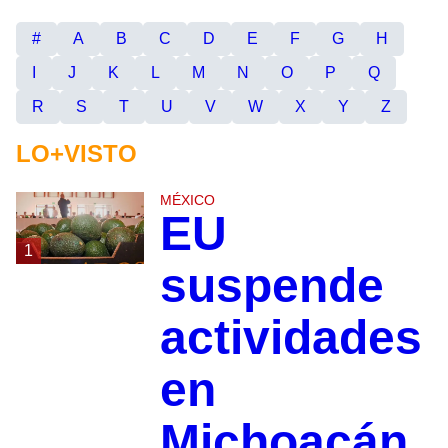
#
A
B
C
D
E
F
G
H
I
J
K
L
M
N
O
P
Q
R
S
T
U
V
W
X
Y
Z
LO+VISTO
MÉXICO
EU
1
suspende
actividades
en
Michoacán