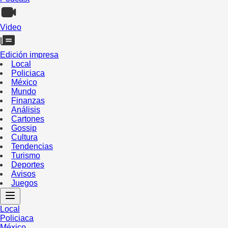
Video
Edición impresa
Local
Policiaca
México
Mundo
Finanzas
Análisis
Cartones
Gossip
Cultura
Tendencias
Turismo
Deportes
Avisos
Juegos
Local
Policiaca
México