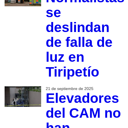
se
deslindan
de falla de
luz en
Tiripetío
21 de septiembre de 2025
Elevadores
del CAM no
han