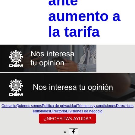
ante
aumento a
la tarifa
Contacto
Quiénes somos
Política de privacidad
Términos y condiciones
Directrices
editoriales
Directorio
Divisiones de negocio
¿NECESITAS AYUDA?