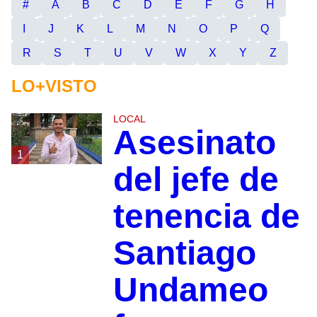
#
A
B
C
D
E
F
G
H
I
J
K
L
M
N
O
P
Q
R
S
T
U
V
W
X
Y
Z
LO+VISTO
LOCAL
Asesinato
1
del jefe de
tenencia de
Santiago
Undameo