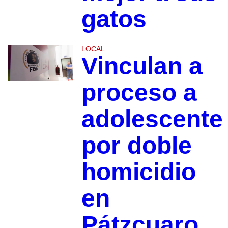
gatos
LOCAL
Vinculan a
proceso a
adolescente
por doble
homicidio
en
Pátzcuaro