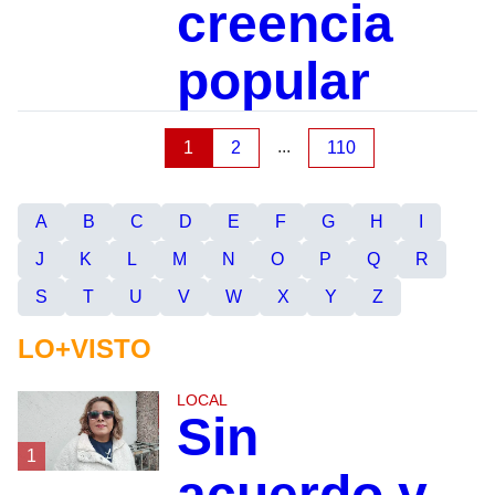
creencia
popular
...
1
2
110
A
B
C
D
E
F
G
H
I
J
K
L
M
N
O
P
Q
R
S
T
U
V
W
X
Y
Z
LO+VISTO
LOCAL
Sin
1
acuerdo y