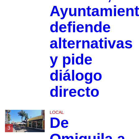
Ayuntamien
defiende
alternativas
y pide
diálogo
directo
LOCAL
De
3
Omiquila a