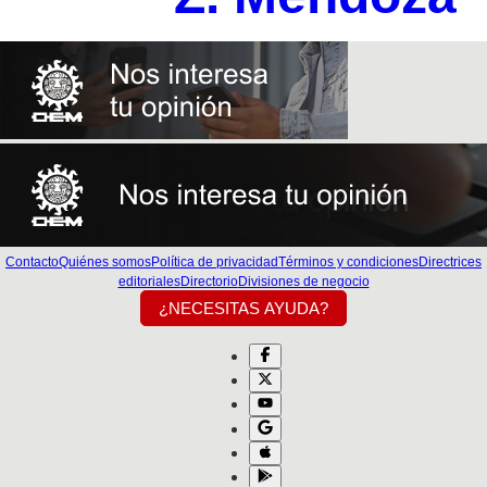
Contacto
Quiénes somos
Política de privacidad
Términos y condiciones
Directrices
editoriales
Directorio
Divisiones de negocio
¿NECESITAS AYUDA?