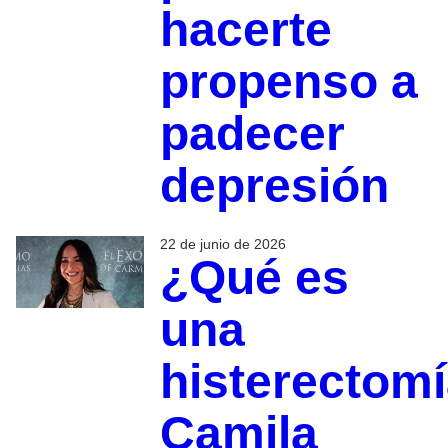
hacerte
propenso a
padecer
depresión
22 de junio de 2026
¿Qué es
una
histerectom
Camila