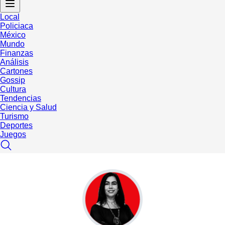
Local
Policiaca
México
Mundo
Finanzas
Análisis
Cartones
Gossip
Cultura
Tendencias
Ciencia y Salud
Turismo
Deportes
Juegos