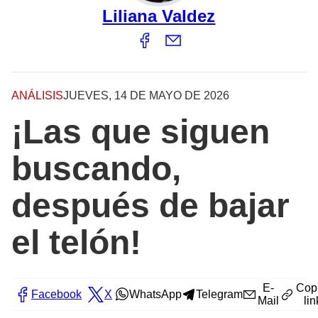
Liliana Valdez
ANÁLISIS
JUEVES, 14 DE MAYO DE 2026
¡Las que siguen
buscando,
después de bajar
el telón!
E-
Cop
Facebook
X
WhatsApp
Telegram
Mail
lin