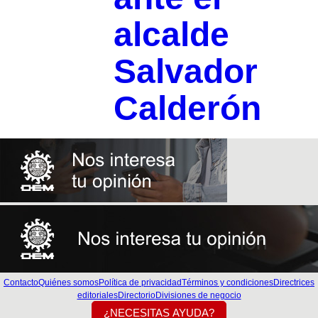
alcalde
Salvador
Calderón
Contacto
Quiénes somos
Política de privacidad
Términos y condiciones
Directrices
editoriales
Directorio
Divisiones de negocio
¿NECESITAS AYUDA?