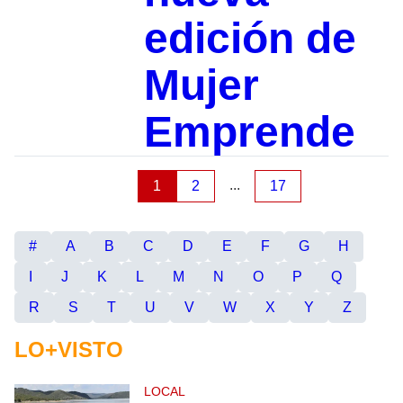
edición de
Mujer
Emprende
...
1
2
17
#
A
B
C
D
E
F
G
H
I
J
K
L
M
N
O
P
Q
R
S
T
U
V
W
X
Y
Z
LO+VISTO
LOCAL