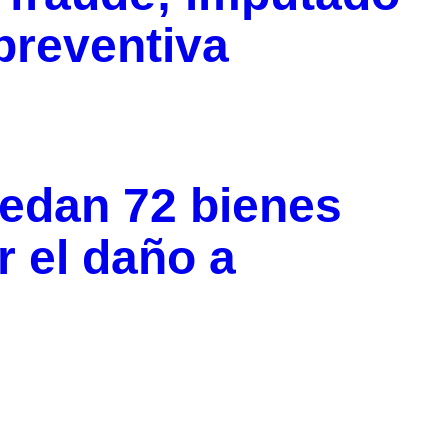
preventiva
uedan 72 bienes
r el daño a