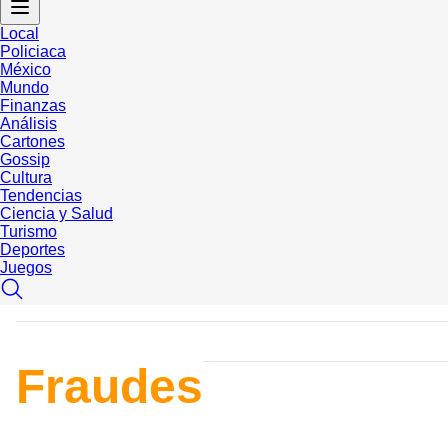
Local
Policiaca
México
Mundo
Finanzas
Análisis
Cartones
Gossip
Cultura
Tendencias
Ciencia y Salud
Turismo
Deportes
Juegos
Fraudes