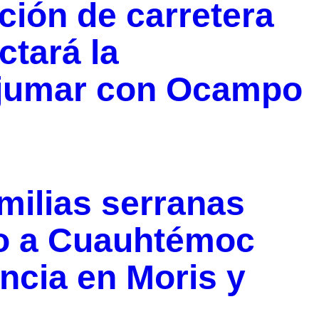
ión de carretera
ctará la
jumar con Ocampo
milias serranas
do a Cuauhtémoc
encia en Moris y