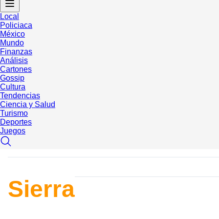
Local
Policiaca
México
Mundo
Finanzas
Análisis
Cartones
Gossip
Cultura
Tendencias
Ciencia y Salud
Turismo
Deportes
Juegos
Sierra