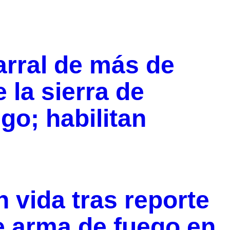
arral de más de
 la sierra de
o; habilitan
 vida tras reporte
e arma de fuego en