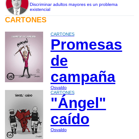
Discriminar adultos mayores es un problema
existencial
CARTONES
CARTONES
Promesas
de
campaña
Osvaldo
CARTONES
"Ángel"
caído
Osvaldo