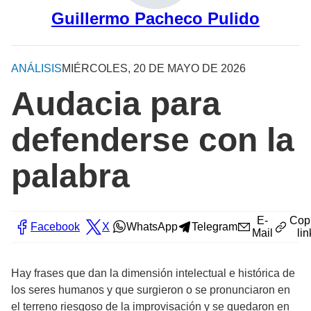
Guillermo Pacheco Pulido
ANÁLISIS
MIÉRCOLES, 20 DE MAYO DE 2026
Audacia para
defenderse con la
palabra
E-
Cop
Facebook
X
WhatsApp
Telegram
Mail
lin
Hay frases que dan la dimensión intelectual e histórica de
los seres humanos y que surgieron o se pronunciaron en
el terreno riesgoso de la improvisación y se quedaron en