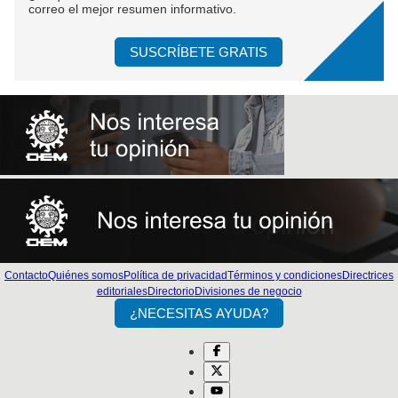
correo el mejor resumen informativo.
SUSCRÍBETE GRATIS
Contacto
Quiénes somos
Política de privacidad
Términos y condiciones
Directrices
editoriales
Directorio
Divisiones de negocio
¿NECESITAS AYUDA?