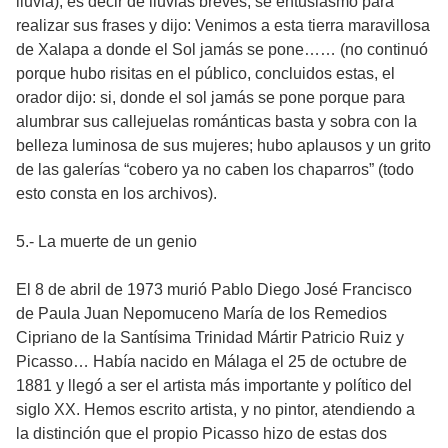
lluvia), es decir de lluvias breves, se entusiasmó para
realizar sus frases y dijo: Venimos a esta tierra maravillosa
de Xalapa a donde el Sol jamás se pone…… (no continuó
porque hubo risitas en el público, concluidos estas, el
orador dijo: si, donde el sol jamás se pone porque para
alumbrar sus callejuelas románticas basta y sobra con la
belleza luminosa de sus mujeres; hubo aplausos y un grito
de las galerías “cobero ya no caben los chaparros” (todo
esto consta en los archivos).
5.- La muerte de un genio
El 8 de abril de 1973 murió Pablo Diego José Francisco
de Paula Juan Nepomuceno María de los Remedios
Cipriano de la Santísima Trinidad Mártir Patricio Ruiz y
Picasso… Había nacido en Málaga el 25 de octubre de
1881 y llegó a ser el artista más importante y político del
siglo XX. Hemos escrito artista, y no pintor, atendiendo a
la distinción que el propio Picasso hizo de estas dos