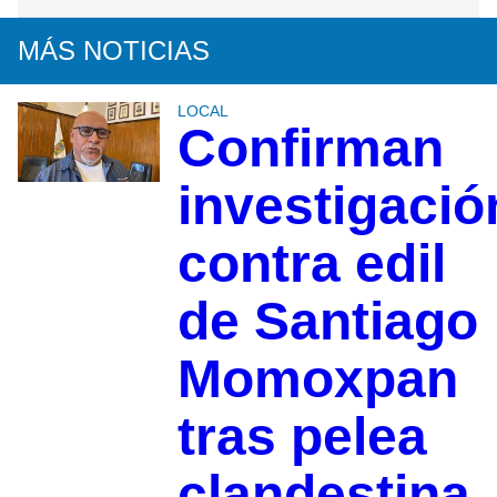
MÁS NOTICIAS
LOCAL
Confirman
investigació
contra edil
de Santiago
Momoxpan
tras pelea
clandestina