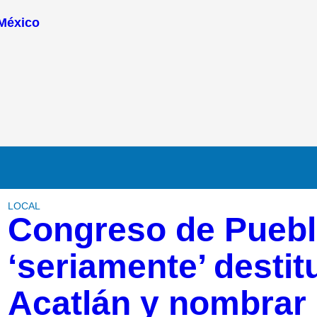
 México
LOCAL
Congreso de Puebl
‘seriamente’ destit
Acatlán y nombrar