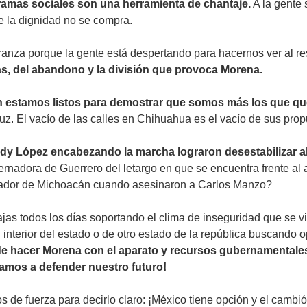
gramas sociales son una herramienta de chantaje.
A la gente 
e la dignidad no se compra.
ranza porque la gente está despertando para hacernos ver al re
s, del abandono y la división que provoca Morena.
én estamos listos para demostrar que somos más los que q
luz. El vacío de las calles en Chihuahua es el vacío de sus prop
 Andy López encabezando la marcha lograron desestabiliza
nadora de Guerrero del letargo en que se encuentra frente al 
rnador de Michoacán cuando asesinaron a Carlos Manzo?
as todos los días soportando el clima de inseguridad que se viv
del interior del estado o de otro estado de la república buscan
z de hacer Morena con el aparato y recursos gubernamentale
amos a defender nuestro futuro!
de fuerza para decirlo claro: ¡México tiene opción y el cambió s