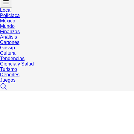
Local
Policiaca
México
Mundo
Finanzas
Análisis
Cartones
Gossip
Cultura
Tendencias
Ciencia y Salud
Turismo
Deportes
Juegos