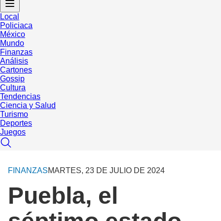
Local
Policiaca
México
Mundo
Finanzas
Análisis
Cartones
Gossip
Cultura
Tendencias
Ciencia y Salud
Turismo
Deportes
Juegos
FINANZAS
MARTES, 23 DE JULIO DE 2024
Puebla, el