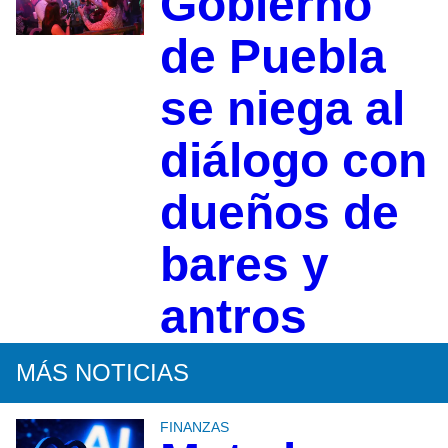
Gobierno
de Puebla
se niega al
diálogo con
dueños de
bares y
antros
MÁS NOTICIAS
FINANZAS