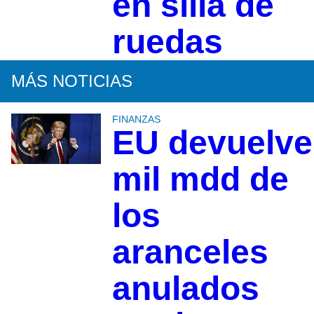
en silla de
ruedas
MÁS NOTICIAS
FINANZAS
EU devuelve
mil mdd de
los
aranceles
anulados