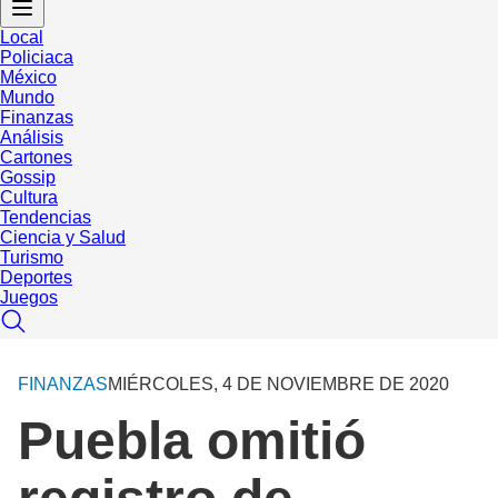
Local
Policiaca
México
Mundo
Finanzas
Análisis
Cartones
Gossip
Cultura
Tendencias
Ciencia y Salud
Turismo
Deportes
Juegos
FINANZAS
MIÉRCOLES, 4 DE NOVIEMBRE DE 2020
Puebla omitió