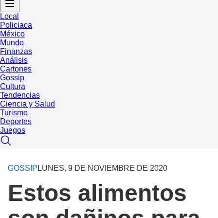
Local
Policiaca
México
Mundo
Finanzas
Análisis
Cartones
Gossip
Cultura
Tendencias
Ciencia y Salud
Turismo
Deportes
Juegos
GOSSIP
LUNES, 9 DE NOVIEMBRE DE 2020
Estos alimentos