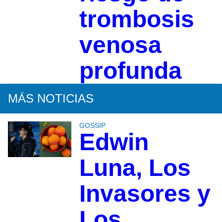
trombosis
venosa
profunda
MÁS NOTICIAS
GOSSIP
Edwin
Luna, Los
Invasores y
Los