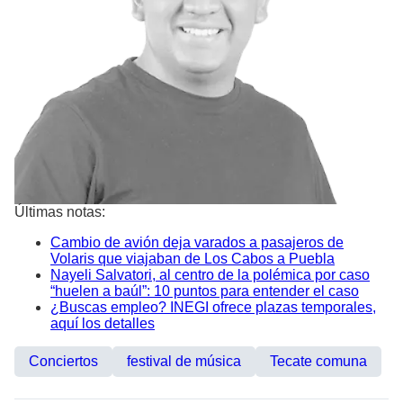
Últimas notas:
Cambio de avión deja varados a pasajeros de
Volaris que viajaban de Los Cabos a Puebla
Nayeli Salvatori, al centro de la polémica por caso
“huelen a baúl”: 10 puntos para entender el caso
¿Buscas empleo? INEGI ofrece plazas temporales,
aquí los detalles
Conciertos
festival de música
Tecate comuna