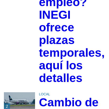
empleo?
INEGI
ofrece
plazas
temporales,
aquí los
detalles
LOCAL
Cambio de
2