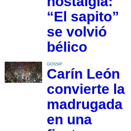
nostalgia:
“El sapito”
se volvió
bélico
GOSSIP
Carín León
convierte la
madrugada
en una