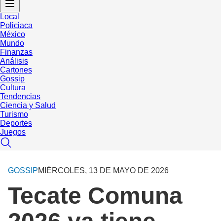
Local
Policiaca
México
Mundo
Finanzas
Análisis
Cartones
Gossip
Cultura
Tendencias
Ciencia y Salud
Turismo
Deportes
Juegos
GOSSIP
MIÉRCOLES, 13 DE MAYO DE 2026
Tecate Comuna