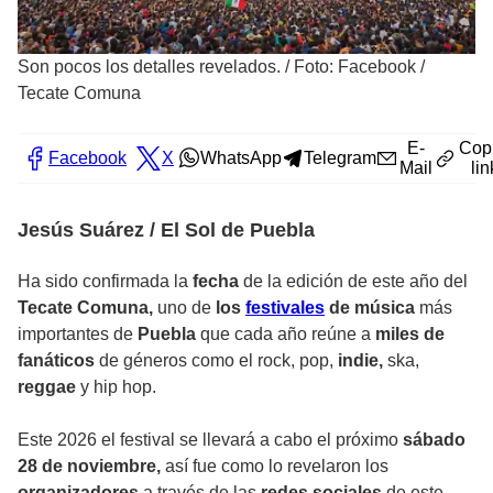
Son pocos los detalles revelados.
/
Foto: Facebook /
Tecate Comuna
E-
Cop
Facebook
X
WhatsApp
Telegram
Mail
lin
Jesús Suárez / El Sol de Puebla
Ha sido confirmada la
fecha
de la edición de este año del
Tecate Comuna,
uno de
los
festivales
de música
más
importantes de
Puebla
que cada año reúne a
miles de
fanáticos
de géneros como el rock, pop,
indie,
ska,
reggae
y hip hop.
Este 2026 el festival se llevará a cabo el próximo
sábado
28 de noviembre,
así fue como lo revelaron los
organizadores
a través de las
redes sociales
de este