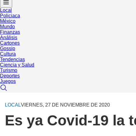
Local
Policiaca
México
Mundo
Finanzas
Análisis
Cartones
Gossip
Cultura
Tendencias
Ciencia y Salud
Turismo
Deportes
Juegos
LOCAL
VIERNES, 27 DE NOVIEMBRE DE 2020
Es ya Covid-19 la 