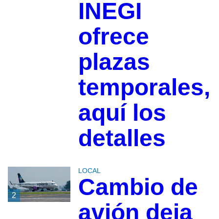
INEGI
ofrece
plazas
temporales,
aquí los
detalles
LOCAL
Cambio de
2
avión deja