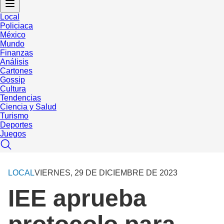
Local
Policiaca
México
Mundo
Finanzas
Análisis
Cartones
Gossip
Cultura
Tendencias
Ciencia y Salud
Turismo
Deportes
Juegos
LOCAL
VIERNES, 29 DE DICIEMBRE DE 2023
IEE aprueba