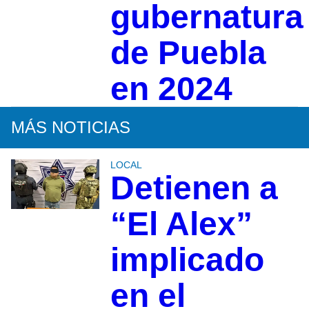
gubernatura
de Puebla
en 2024
MÁS NOTICIAS
LOCAL
Detienen a
“El Alex”
implicado
en el