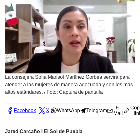
La consejera Sofía Marisol Martínez Gorbea servirá para
atender a las mujeres de manera adecuada y con los más
altos estándares.
/
Foto: Captura de pantalla
E-
Cop
Facebook
X
WhatsApp
Telegram
Mail
lin
Jared Carcaño I El Sol de Puebla