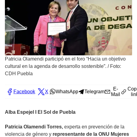
Patricia Olamendi participó en el foro “Hacia un objetivo
cultural en la agenda de desarrollo sostenible”.
/
Foto:
CDH Puebla
E-
Cop
Facebook
X
WhatsApp
Telegram
Mail
lin
Alba Espejel I El Sol de Puebla
Patricia Olamendi Torres,
experta en prevención de la
violencia de género y
representante de la ONU Mujeres