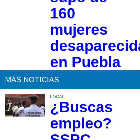
160
mujeres
desaparecid
en Puebla
MÁS NOTICIAS
LOCAL
¿Buscas
empleo?
SSPC