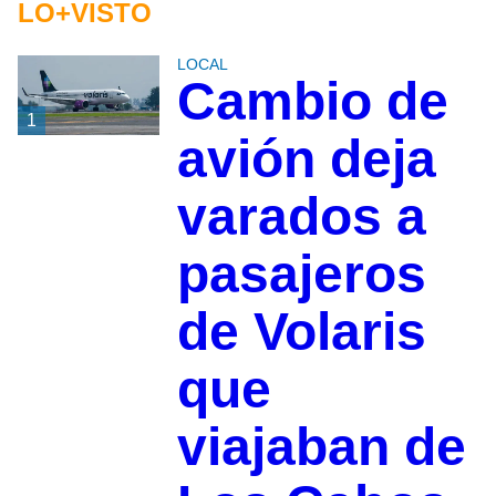
LO+VISTO
LOCAL
Cambio de
1
avión deja
varados a
pasajeros
de Volaris
que
viajaban de