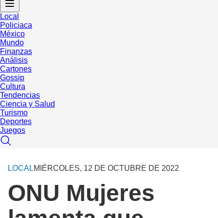
Local
Policiaca
México
Mundo
Finanzas
Análisis
Cartones
Gossip
Cultura
Tendencias
Ciencia y Salud
Turismo
Deportes
Juegos
LOCAL
MIÉRCOLES, 12 DE OCTUBRE DE 2022
ONU Mujeres