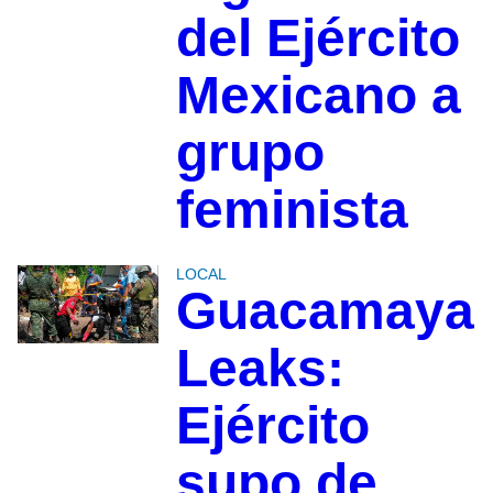
del Ejército
Mexicano a
grupo
feminista
LOCAL
Guacamaya
Leaks:
Ejército
supo de