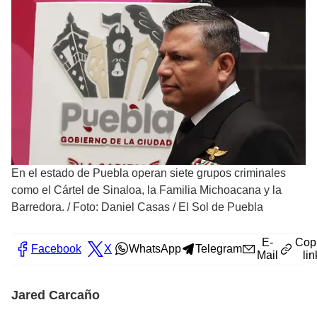
En el estado de Puebla operan siete grupos criminales
como el Cártel de Sinaloa, la Familia Michoacana y la
Barredora.
/
Foto: Daniel Casas / El Sol de Puebla
E-
Cop
Facebook
X
WhatsApp
Telegram
Mail
lin
Jared Carcaño