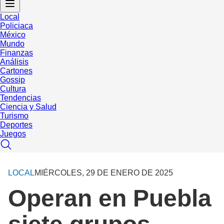
Local
Policiaca
México
Mundo
Finanzas
Análisis
Cartones
Gossip
Cultura
Tendencias
Ciencia y Salud
Turismo
Deportes
Juegos
LOCAL
MIÉRCOLES, 29 DE ENERO DE 2025
Operan en Puebla