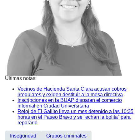
Últimas notas:
Vecinos de Hacienda Santa Clara acusan cobros
irregulares y exigen destituir a la mesa directiva
Inscripciones en la BUAP disparan el comercio
informal en Ciudad Universitaria
Reloj de El Gallito lleva un mes detenido a las 10:35
horas en el Paseo Bravo y se “echan la bolita” para
repararlo
Inseguridad
Grupos criminales