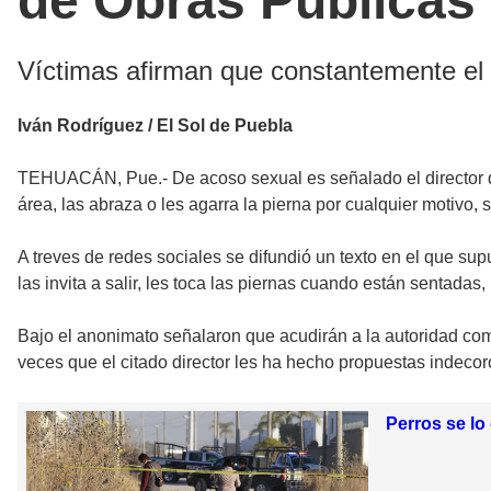
de Obras Públicas
Víctimas afirman que constantemente el f
Iván Rodríguez / El Sol de Puebla
TEHUACÁN, Pue.- De acoso sexual es señalado el director d
área, las abraza o les agarra la pierna por cualquier motivo
A treves de redes sociales se difundió un texto en el que s
las invita a salir, les toca las piernas cuando están sentad
Bajo el anonimato señalaron que acudirán a la autoridad com
veces que el citado director les ha hecho propuestas indeco
Perros se l