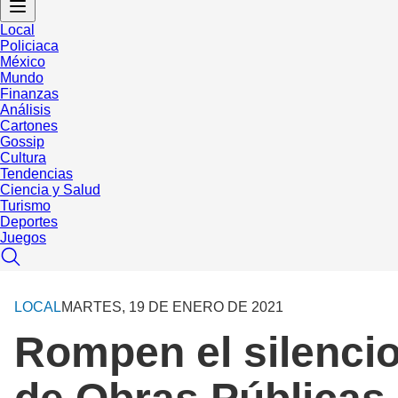
Local
Policiaca
México
Mundo
Finanzas
Análisis
Cartones
Gossip
Cultura
Tendencias
Ciencia y Salud
Turismo
Deportes
Juegos
LOCAL
MARTES, 19 DE ENERO DE 2021
Rompen el silencio