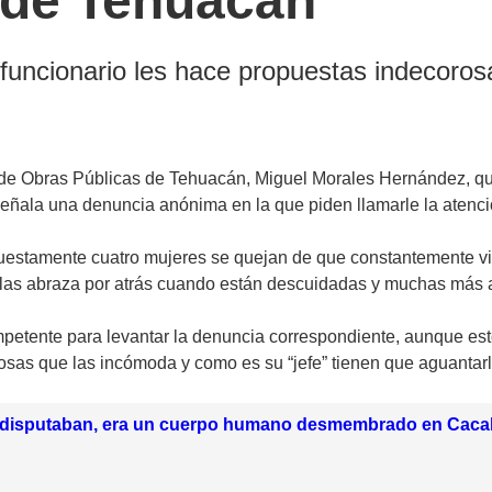
 de Tehuacán
uncionario les hace propuestas indecorosa
e Obras Públicas de Tehuacán, Miguel Morales Hernández, qui
, señala una denuncia anónima en la que piden llamarle la atenci
upuestamente cuatro mujeres se quejan de que constantemente v
as, las abraza por atrás cuando están descuidadas y muchas más
petente para levantar la denuncia correspondiente, aunque esto 
rosas que las incómoda y como es su “jefe” tienen que aguanta
o disputaban, era un cuerpo humano desmembrado en Caca