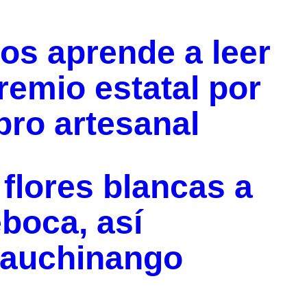
ños aprende a leer
premio estatal por
ibro artesanal
flores blancas a
boca, así
uauchinango