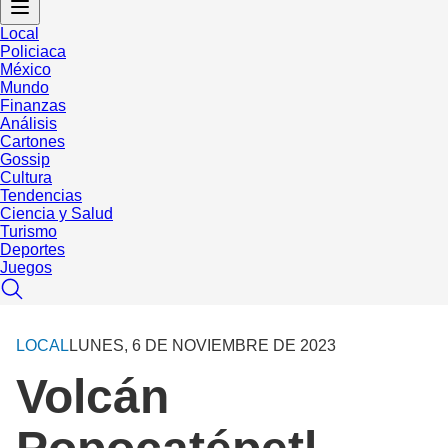
Local
Policiaca
México
Mundo
Finanzas
Análisis
Cartones
Gossip
Cultura
Tendencias
Ciencia y Salud
Turismo
Deportes
Juegos
LOCAL
LUNES, 6 DE NOVIEMBRE DE 2023
Volcán