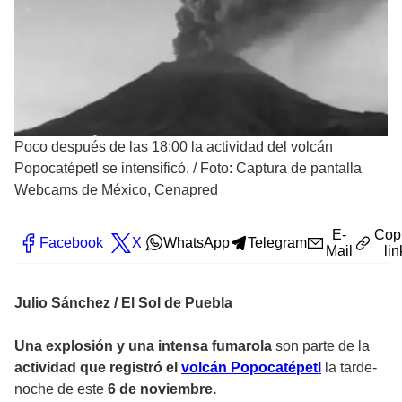
Poco después de las 18:00 la actividad del volcán
Popocatépetl se intensificó.
/
Foto: Captura de pantalla
Webcams de México, Cenapred
E-
Cop
Facebook
X
WhatsApp
Telegram
Mail
lin
Julio Sánchez / El Sol de Puebla
Una explosión y una intensa fumarola
son parte de la
actividad que registró el
volcán Popocatépetl
la tarde-
noche de este
6 de noviembre.