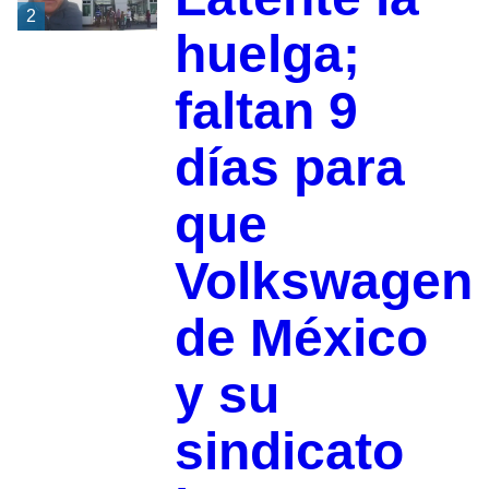
2
huelga;
faltan 9
días para
que
Volkswagen
de México
y su
sindicato