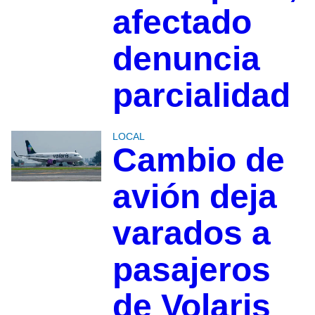
afectado
denuncia
parcialidad
LOCAL
Cambio de
avión deja
varados a
pasajeros
de Volaris