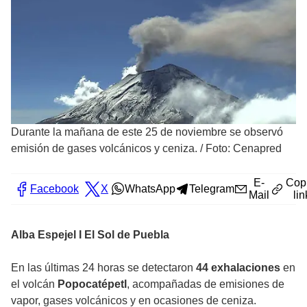
Durante la mañana de este 25 de noviembre se observó
emisión de gases volcánicos y ceniza.
/
Foto: Cenapred
E-
Cop
Facebook
X
WhatsApp
Telegram
Mail
lin
Alba Espejel I El Sol de Puebla
En las últimas 24 horas se detectaron
44 exhalaciones
en
el volcán
Popocatépetl
, acompañadas de emisiones de
vapor, gases volcánicos y en ocasiones de ceniza.