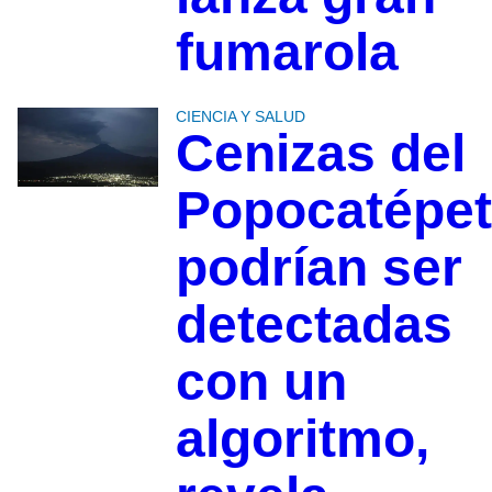
fumarola
CIENCIA Y SALUD
Cenizas del
Popocatépet
podrían ser
detectadas
con un
algoritmo,