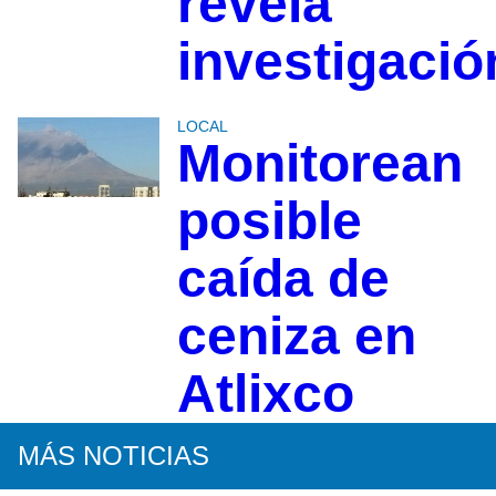
revela
investigació
LOCAL
Monitorean
posible
caída de
ceniza en
Atlixco
MÁS NOTICIAS