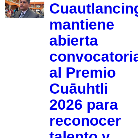
Cuautlancin
mantiene
abierta
convocatori
al Premio
Cuāuhtli
2026 para
reconocer
talento y