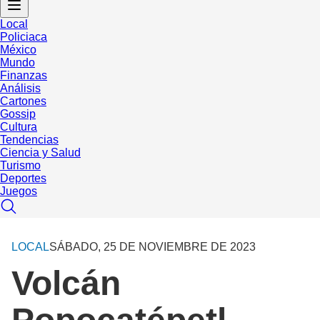
Local
Policiaca
México
Mundo
Finanzas
Análisis
Cartones
Gossip
Cultura
Tendencias
Ciencia y Salud
Turismo
Deportes
Juegos
LOCAL
SÁBADO, 25 DE NOVIEMBRE DE 2023
Volcán