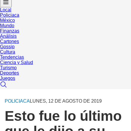
Local
Policiaca
México
Mundo
Finanzas
Análisis
Cartones
Gossip
Cultura
Tendencias
Ciencia y Salud
Turismo
Deportes
Juegos
POLICIACA
LUNES, 12 DE AGOSTO DE 2019
Esto fue lo último