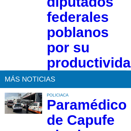
diputados
federales
poblanos
por su
productivid
MÁS NOTICIAS
POLICIACA
Paramédico
de Capufe