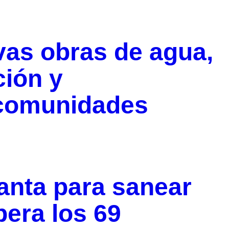
vas obras de agua,
ción y
 comunidades
anta para sanear
pera los 69