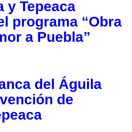
a y Tepeaca
el programa “Obra
mor a Puebla”
anca del Águila
evención de
epeaca