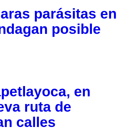
ras parásitas en
indagan posible
petlayoca, en
va ruta de
an calles