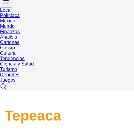
Local
Policiaca
México
Mundo
Finanzas
Análisis
Cartones
Gossip
Cultura
Tendencias
Ciencia y Salud
Turismo
Deportes
Juegos
Tepeaca