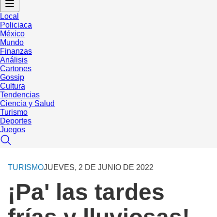
Local
Policiaca
México
Mundo
Finanzas
Análisis
Cartones
Gossip
Cultura
Tendencias
Ciencia y Salud
Turismo
Deportes
Juegos
TURISMO
JUEVES, 2 DE JUNIO DE 2022
¡Pa' las tardes