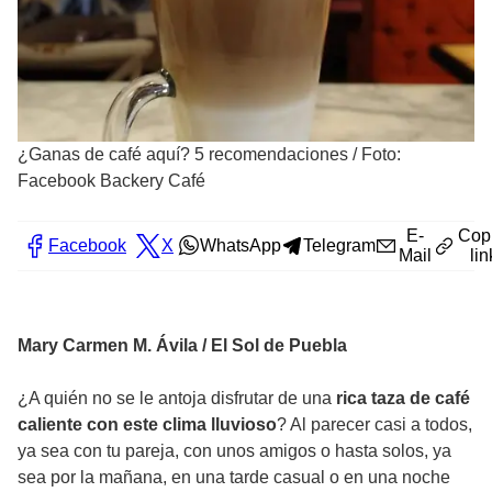
¿Ganas de café aquí? 5 recomendaciones
/
Foto:
Facebook Backery Café
E-
Cop
Facebook
X
WhatsApp
Telegram
Mail
lin
Mary Carmen M. Ávila / El Sol de Puebla
¿A quién no se le antoja disfrutar de una
rica taza de café
caliente con este clima lluvioso
? Al parecer casi a todos,
ya sea con tu pareja, con unos amigos o hasta solos, ya
sea por la mañana, en una tarde casual o en una noche