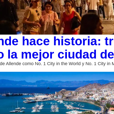
nde hace historia: t
 la mejor ciudad d
 Allende como No. 1 City in the World y No. 1 City in M