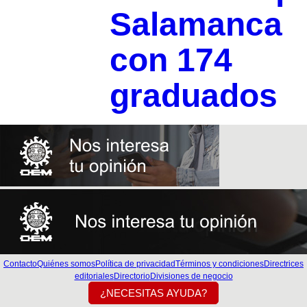
Salamanca
con 174
graduados
Contacto
Quiénes somos
Política de privacidad
Términos y condiciones
Directrices
editoriales
Directorio
Divisiones de negocio
¿NECESITAS AYUDA?