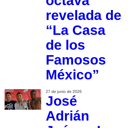
octava
revelada de
“La Casa
de los
Famosos
México”
27 de junio de 2026
José
Adrián