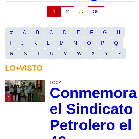
...
1
2
38
#
A
B
C
D
E
F
G
H
I
J
K
L
M
N
O
P
Q
R
S
T
U
V
W
X
Y
Z
LO+VISTO
LOCAL
Conmemora
1
el Sindicato
Petrolero el