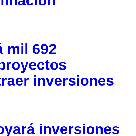
finación
 mil 692
proyectos
traer inversiones
yará inversiones