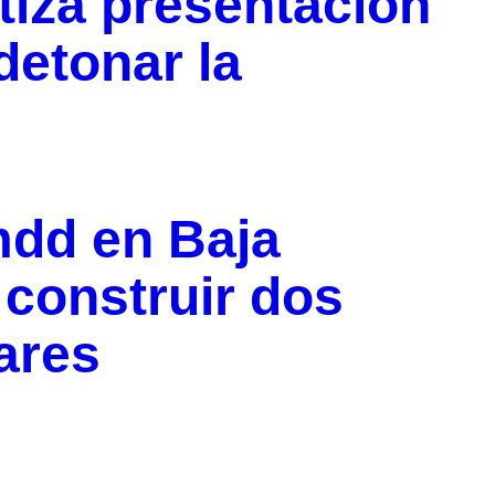
tiza presentación
detonar la
mdd en Baja
 construir dos
ares