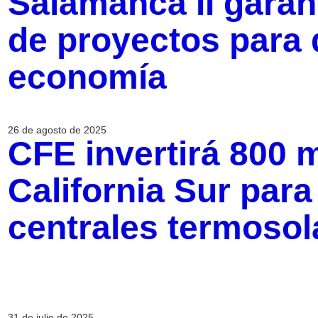
Salamanca II garan
de proyectos para 
economía
26 de agosto de 2025
CFE invertirá 800 
California Sur para
centrales termosol
31 de julio de 2025