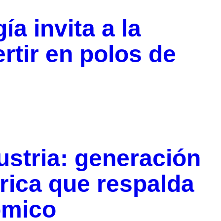
ía invita a la
rtir en polos de
ustria: generación
trica que respalda
ómico