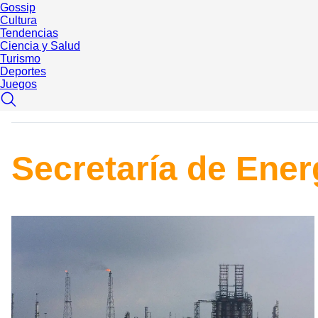
Gossip
Cultura
Tendencias
Ciencia y Salud
Turismo
Deportes
Juegos
Secretaría de Ener