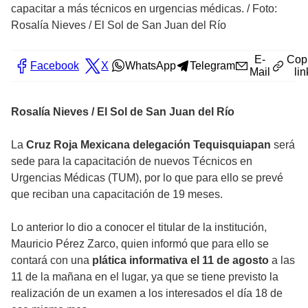
capacitar a más técnicos en urgencias médicas.
/
Foto:
Rosalía Nieves / El Sol de San Juan del Río
E-
Cop
Facebook
X
WhatsApp
Telegram
Mail
lin
Rosalía Nieves / El Sol de San Juan del Río
La
Cruz Roja Mexicana delegación Tequisquiapan
será
sede para la capacitación de nuevos Técnicos en
Urgencias Médicas (TUM), por lo que para ello se prevé
que reciban una capacitación de 19 meses.
Lo anterior lo dio a conocer el titular de la institución,
Mauricio Pérez Zarco, quien informó que para ello se
contará con una
plática informativa el 11 de agosto
a las
11 de la mañana en el lugar, ya que se tiene previsto la
realización de un examen a los interesados el día 18 de