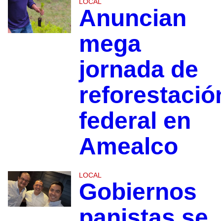
LOCAL
Anuncian
mega
jornada de
reforestació
federal en
Amealco
LOCAL
Gobiernos
panistas se