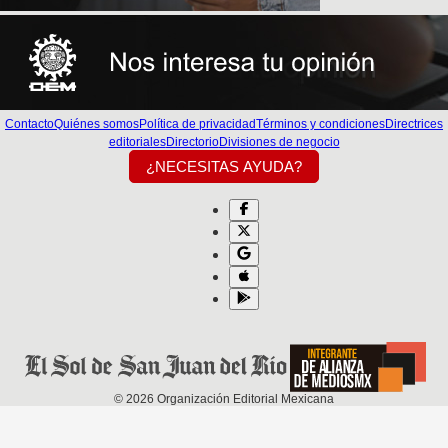
Contacto
Quiénes somos
Política de privacidad
Términos y condiciones
Directrices
editoriales
Directorio
Divisiones de negocio
¿NECESITAS AYUDA?
©
2026
Organización Editorial Mexicana