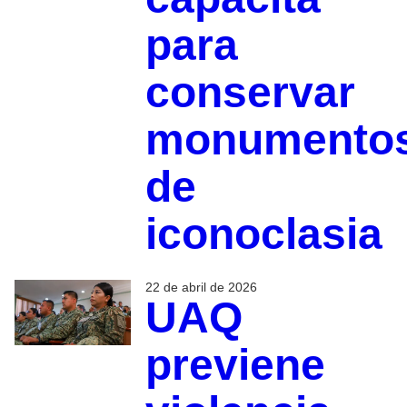
para
conservar
monumento
de
iconoclasia
22 de abril de 2026
UAQ
previene