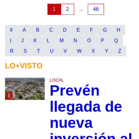
...
1
2
48
#
A
B
C
D
E
F
G
H
I
J
K
L
M
N
O
P
Q
R
S
T
U
V
W
X
Y
Z
LO+VISTO
LOCAL
Prevén
1
llegada de
nueva
inversión al