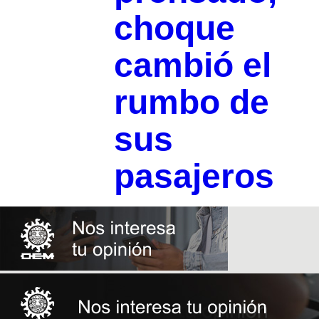
choque
cambió el
rumbo de
sus
pasajeros