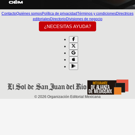
Contacto
Quiénes somos
Política de privacidad
Términos y condiciones
Directrices
editoriales
Directorio
Divisiones de negocio
¿NECESITAS AYUDA?
©
2026
Organización Editorial Mexicana