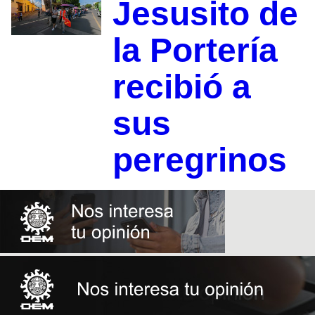
Jesusito de
la Portería
recibió a
sus
peregrinos