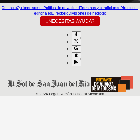
Contacto
Quiénes somos
Política de privacidad
Términos y condiciones
Directrices
editoriales
Directorio
Divisiones de negocio
¿NECESITAS AYUDA?
©
2026
Organización Editorial Mexicana