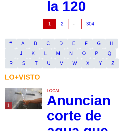
la 120
...
1
2
304
#
A
B
C
D
E
F
G
H
I
J
K
L
M
N
O
P
Q
R
S
T
U
V
W
X
Y
Z
LO+VISTO
LOCAL
Anuncian
1
corte de
agua que