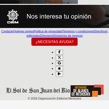
Contacto
Quiénes somos
Política de privacidad
Términos y condiciones
Directrices
editoriales
Directorio
Divisiones de negocio
¿NECESITAS AYUDA?
©
2026
Organización Editorial Mexicana