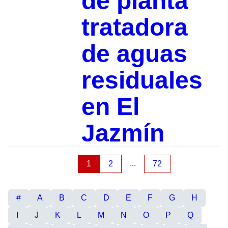
de planta
tratadora
de aguas
residuales
en El
Jazmín
...
1
2
72
#
A
B
C
D
E
F
G
H
I
J
K
L
M
N
O
P
Q