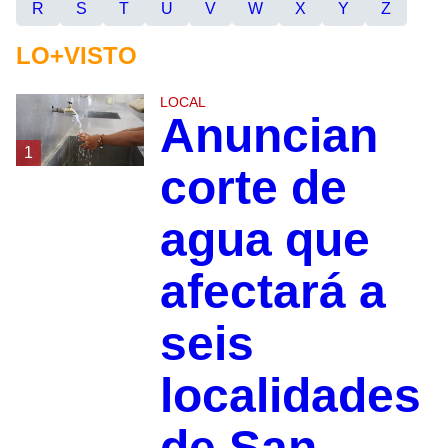
R
S
T
U
V
W
X
Y
Z
LO+VISTO
LOCAL
Anuncian
1
corte de
agua que
afectará a
seis
localidades
de San