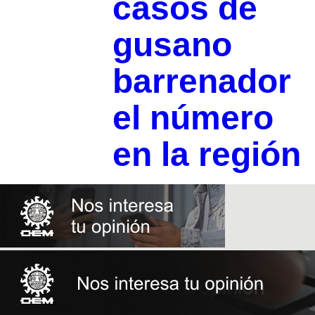
casos de
gusano
barrenador
el número
en la región