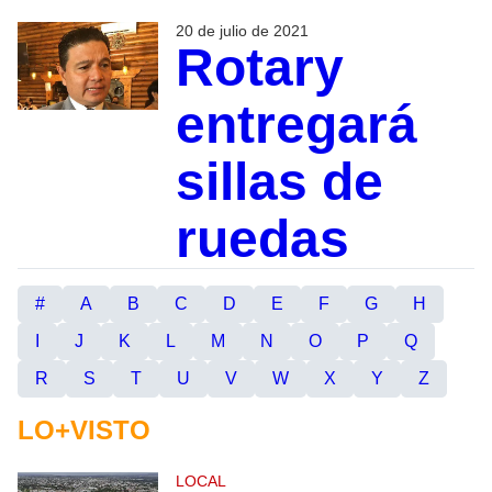
20 de julio de 2021
Rotary
entregará
sillas de
ruedas
#
A
B
C
D
E
F
G
H
I
J
K
L
M
N
O
P
Q
R
S
T
U
V
W
X
Y
Z
LO+VISTO
LOCAL