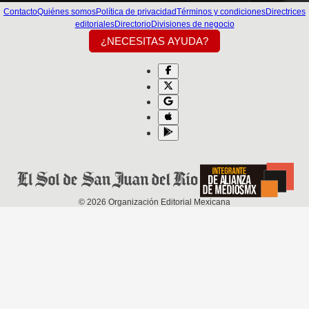
Contacto
Quiénes somos
Política de privacidad
Términos y condiciones
Directrices
editoriales
Directorio
Divisiones de negocio
¿NECESITAS AYUDA?
©
2026
Organización Editorial Mexicana