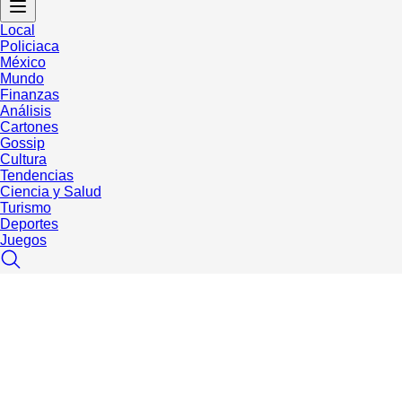
Local
Policiaca
México
Mundo
Finanzas
Análisis
Cartones
Gossip
Cultura
Tendencias
Ciencia y Salud
Turismo
Deportes
Juegos