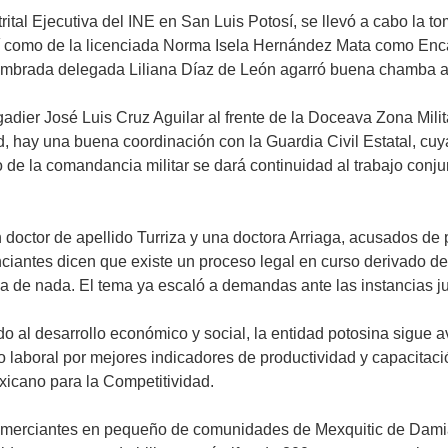
trital Ejecutiva del INE en San Luis Potosí, se llevó a cabo l
í como de la licenciada Norma Isela Hernández Mata como Enc
nombrada delegada Liliana Díaz de León agarró buena chamba adm
igadier José Luis Cruz Aguilar al frente de la Doceava Zona Mil
d, hay una buena coordinación con la Guardia Civil Estatal, cuya
levo de la comandancia militar se dará continuidad al trabajo con
doctor de apellido Turriza y una doctora Arriaga, acusados de 
iantes dicen que existe un proceso legal en curso derivado de 
 de nada. El tema ya escaló a demandas ante las instancias ju
 al desarrollo económico y social, la entidad potosina sigue av
o laboral por mejores indicadores de productividad y capacitació
xicano para la Competitividad.
omerciantes en pequeño de comunidades de Mexquitic de Damián