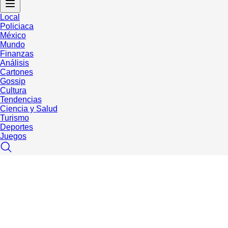
Local
Policiaca
México
Mundo
Finanzas
Análisis
Cartones
Gossip
Cultura
Tendencias
Ciencia y Salud
Turismo
Deportes
Juegos