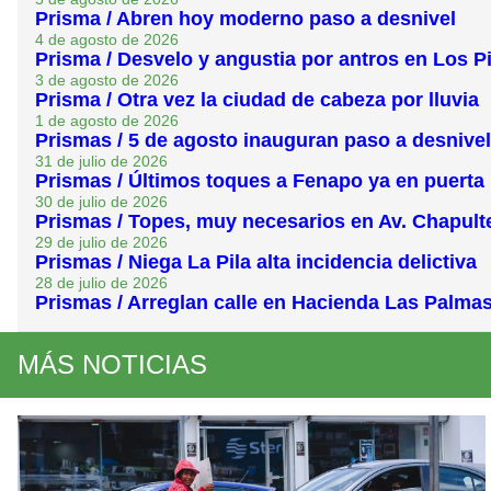
Prisma / Abren hoy moderno paso a desnivel
4 de agosto de 2026
Prisma / Desvelo y angustia por antros en Los P
3 de agosto de 2026
Prisma / Otra vez la ciudad de cabeza por lluvia
1 de agosto de 2026
Prismas / 5 de agosto inauguran paso a desnivel
31 de julio de 2026
Prismas / Últimos toques a Fenapo ya en puerta
30 de julio de 2026
Prismas / Topes, muy necesarios en Av. Chapult
29 de julio de 2026
Prismas / Niega La Pila alta incidencia delictiva
28 de julio de 2026
Prismas / Arreglan calle en Hacienda Las Palma
MÁS NOTICIAS