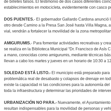
de billetes falsos. El testimonio de dos casos diferentes coinc
establecimientos en motocicleta, evidentemente con casco p
DOS PUENTES.
- El gobernador Gallardo Cardona anunció la 
otro desde Camino a la Presa San José hasta Villa Magna, at
vial, vendrán a fortalecer la movilidad de la zona metropolita
AMIGURUMIS.
- Para fomentar actividades recreativas y crea
se realiza en la Biblioteca Municipal “Dr. Francisco de Asís Ca
a mano, conocidas como amigurumis, mediante técnicas básica
llevan a cabo los martes y jueves en un horario de 10:30 a 1
SOLEDAD ESTÁ LISTO.-
El municipio está preparado para a
problemática real de desabasto y colapsos de drenaje en tod
existe la capacidad ni las condiciones para la autonomía del s
toda la infraestructura y determinar las prioridades de interve
URBANIZACIÓN NO PARA.-
Nuevamente, el Ayuntamiento d
resultan indispensables para la movilidad de personas y vehíc