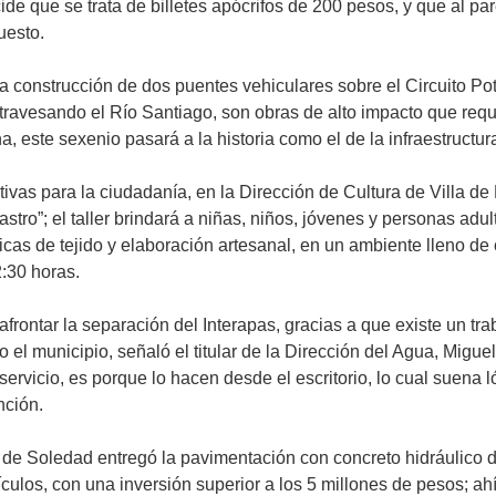
ide que se trata de billetes apócrifos de 200 pesos, y que al par
uesto.
construcción de dos puentes vehiculares sobre el Circuito Potos
ravesando el Río Santiago, son obras de alto impacto que requi
na, este sexenio pasará a la historia como el de la infraestructu
tivas para la ciudadanía, en la Dirección de Cultura de Villa de
stro”; el taller brindará a niñas, niños, jóvenes y personas adul
s de tejido y elaboración artesanal, en un ambiente lleno de c
2:30 horas.
frontar la separación del Interapas, gracias a que existe un tr
o el municipio, señaló el titular de la Dirección del Agua, Mig
ervicio, es porque lo hacen desde el escritorio, lo cual suena l
nción.
e Soledad entregó la pavimentación con concreto hidráulico de
ulos, con una inversión superior a los 5 millones de pesos; ahí