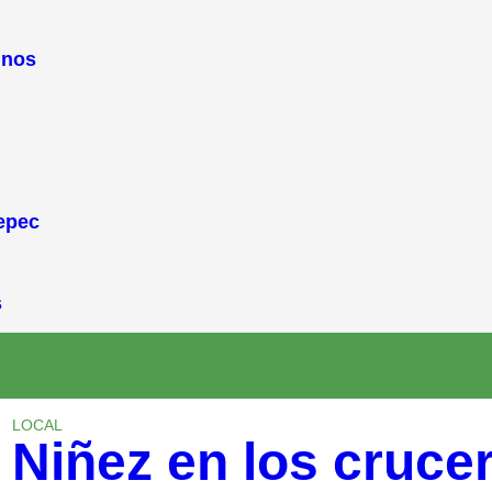
inos
epec
s
LOCAL
Niñez en los crucer