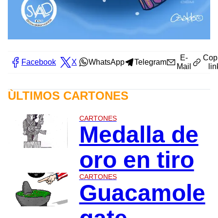
E-
Cop
Facebook
X
WhatsApp
Telegram
Mail
lin
ÙLTIMOS CARTONES
CARTONES
Medalla de
oro en tiro
CARTONES
Guacamole