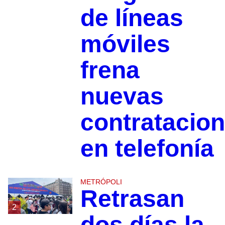
de líneas
móviles
frena
nuevas
contratacio
en telefonía
METRÓPOLI
Retrasan
2
dos días la