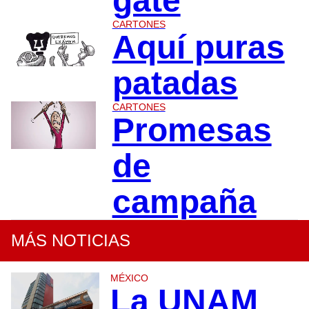
gate
CARTONES
Aquí puras
patadas
CARTONES
Promesas
de
campaña
MÁS NOTICIAS
MÉXICO
La UNAM