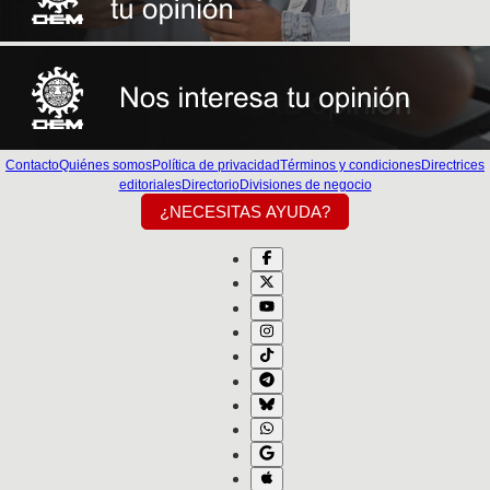
Contacto
Quiénes somos
Política de privacidad
Términos y condiciones
Directrices
editoriales
Directorio
Divisiones de negocio
¿NECESITAS AYUDA?