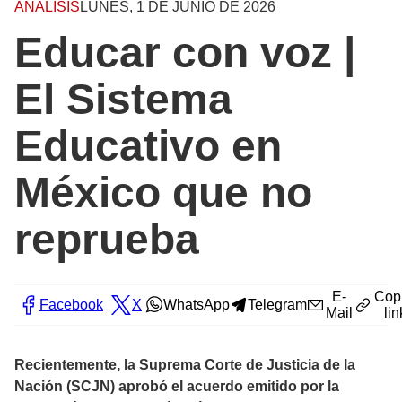
ANÁLISIS
LUNES, 1 DE JUNIO DE 2026
Educar con voz |
El Sistema
Educativo en
México que no
reprueba
E-
Cop
Facebook
X
WhatsApp
Telegram
Mail
lin
Recientemente, la Suprema Corte de Justicia de la
Nación (SCJN) aprobó el acuerdo emitido por la