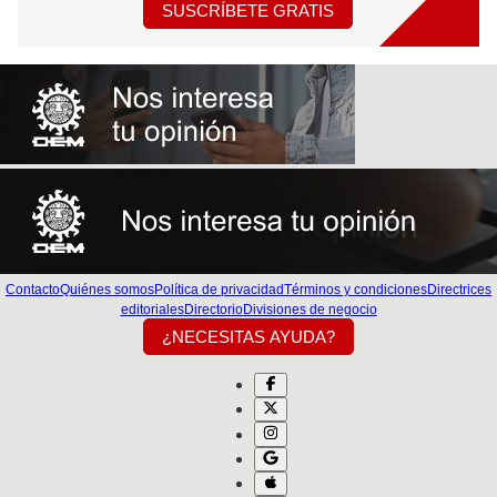
SUSCRÍBETE GRATIS
Contacto
Quiénes somos
Política de privacidad
Términos y condiciones
Directrices
editoriales
Directorio
Divisiones de negocio
¿NECESITAS AYUDA?