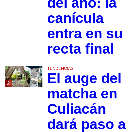
del año: la
canícula
entra en su
recta final
TENDENCIAS
El auge del
2
matcha en
Culiacán
dará paso a