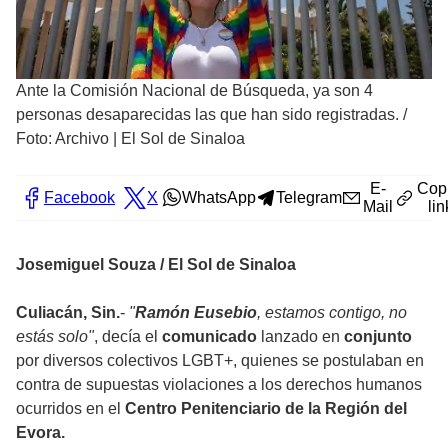
Ante la Comisión Nacional de Búsqueda, ya son 4
personas desaparecidas las que han sido registradas.
/
Foto: Archivo | El Sol de Sinaloa
E-
Cop
Facebook
X
WhatsApp
Telegram
Mail
lin
Josemiguel Souza / El Sol de Sinaloa
Culiacán, Sin.
-
"
Ramón
Eusebio
, estamos contigo, no
estás solo"
, decía el
comunicado
lanzado en
conjunto
por diversos colectivos LGBT+, quienes se postulaban en
contra de supuestas violaciones a los derechos humanos
ocurridos en el
Centro Penitenciario de la Región del
Evora.