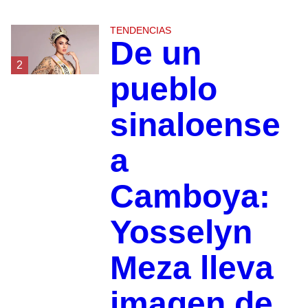
TENDENCIAS
De un
2
pueblo
sinaloense
a
Camboya:
Yosselyn
Meza lleva
imagen de