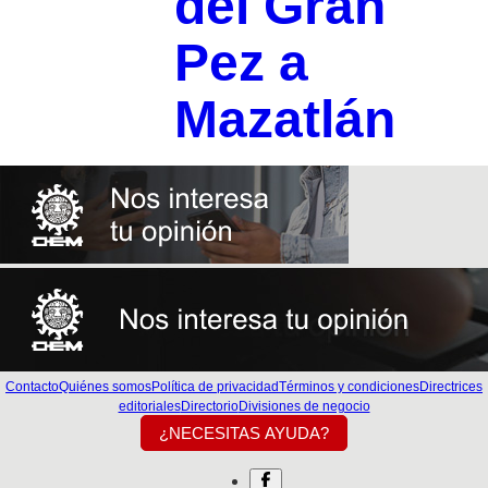
del Gran
Pez a
Mazatlán
Contacto
Quiénes somos
Política de privacidad
Términos y condiciones
Directrices
editoriales
Directorio
Divisiones de negocio
¿NECESITAS AYUDA?