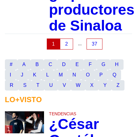
productores
de Sinaloa
...
1
2
37
#
A
B
C
D
E
F
G
H
I
J
K
L
M
N
O
P
Q
R
S
T
U
V
W
X
Y
Z
LO+VISTO
TENDENCIAS
¿César
1